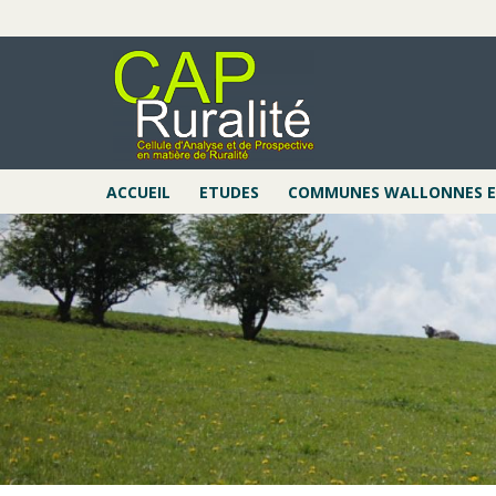
Aller
au
contenu
principal
ACCUEIL
ETUDES
COMMUNES WALLONNES EN