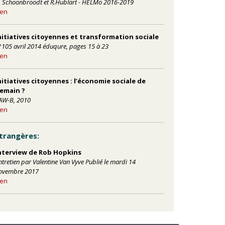
. Schoonbroodt et R.Hublart - HELMo 2016-2019
ien
nitiatives citoyennes et transformation sociale
°105 avril 2014 éduqure, pages 15 à 23
ien
nitiatives citoyennes : l’économie sociale de
emain ?
AW-B, 2010
ien
trangères:
nterview de Rob Hopkins
ntretien par Valentine Van Vyve Publié le mardi 14
ovembre 2017
ien