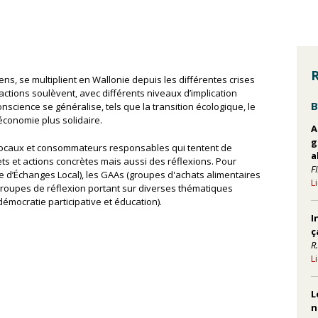
R
ns, se multiplient en Wallonie depuis les différentes crises
actions soulèvent, avec différents niveaux d’implication
B
onscience se généralise, tels que la transition écologique, le
économie plus solidaire.
A
g
s locaux et consommateurs responsables qui tentent de
a
ets et actions concrètes mais aussi des réflexions. Pour
F
me d’Échanges Local), les GAAs (groupes d'achats alimentaires
L
 groupes de réflexion portant sur diverses thématiques
démocratie participative et éducation).
I
ç
R
L
L
n