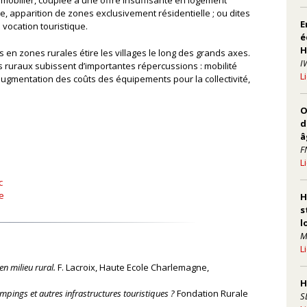
mobilier, couplée à une offre insuffisante en logement
e, apparition de zones exclusivement résidentielle ; ou dites
E
vocation touristique.
é
H
 en zones rurales étire les villages le long des grands axes.
I
es ruraux subissent d’importantes répercussions : mobilité
L
 augmentation des coûts des équipements pour la collectivité,
O
d
â
F
L
c
e
H
s
l
M
L
n milieu rural.
F. Lacroix, Haute Ecole Charlemagne,
H
ings et autres infrastructures touristiques ?
Fondation Rurale
S