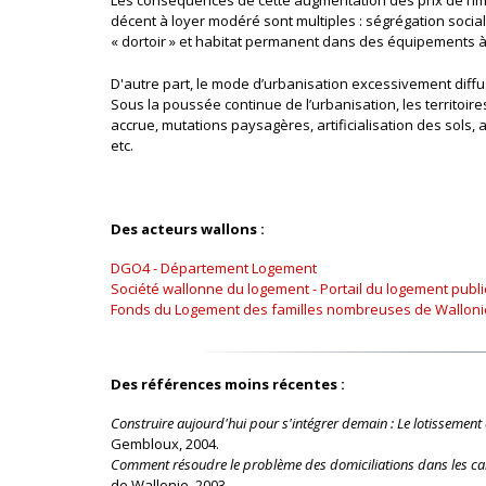
Les conséquences de cette augmentation des prix de l’im
décent à loyer modéré sont multiples : ségrégation social
« dortoir » et habitat permanent dans des équipements à 
D'autre part, le mode d’urbanisation excessivement diffus
Sous la poussée continue de l’urbanisation, les territoir
accrue, mutations paysagères, artificialisation des sols,
etc.
Des acteurs wallons :
DGO4 - Département Logement
Société wallonne du logement - Portail du logement publi
Fonds du Logement des familles nombreuses de Walloni
Des références moins récentes :
Construire aujourd'hui pour s'intégrer demain : Le lotissement e
Gembloux, 2004.
Comment résoudre le problème des domiciliations dans les camp
de Wallonie, 2003.