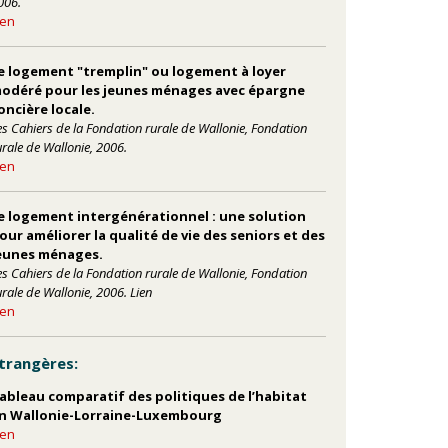
006.
ien
e logement "tremplin" ou logement à loyer
odéré pour les jeunes ménages avec épargne
oncière locale.
es Cahiers de la Fondation rurale de Wallonie, Fondation
urale de Wallonie, 2006.
ien
e logement intergénérationnel : une solution
our améliorer la qualité de vie des seniors et des
eunes ménages.
es Cahiers de la Fondation rurale de Wallonie, Fondation
urale de Wallonie, 2006. Lien
ien
trangères:
ableau comparatif des politiques de l’habitat
n Wallonie-Lorraine-Luxembourg
ien