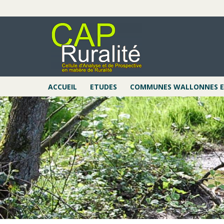
Aller
au
contenu
principal
ACCUEIL
ETUDES
COMMUNES WALLONNES EN