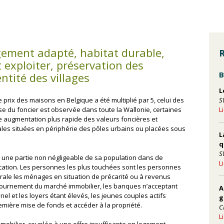
ogement adapté, habitat durable,
R
 exploiter, préservation des
B
dentité des villages
L
S
 prix des maisons en Belgique a été multiplié par 5, celui des
L
sse du foncier est observée dans toute la Wallonie, certaines
une augmentation plus rapide des valeurs foncières et
les situées en périphérie des pôles urbains ou placées sous
L
q
S
e une partie non négligeable de sa population dans de
L
 location. Les personnes les plus touchées sont les personnes
rale les ménages en situation de précarité ou à revenus
 retournement du marché immobilier, les banques n’acceptant
A
el et les loyers étant élevés, les jeunes couples actifs
g
emière mise de fonds et accéder à la propriété.
C
L