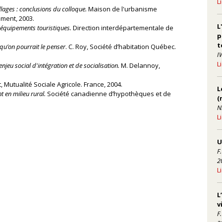
L
lages : conclusions du colloque.
Maison de l'urbanisme
ment, 2003.
L
s équipements touristiques.
Direction interdépartementale de
p
t
qu’on pourrait le penser
. C. Roy, Société d’habitation Québec.
IW
L
njeu social d'intégration et de socialisation.
M. Delannoy,
 Mutualité Sociale Agricole. France, 2004.
L
 en milieu rural.
Société canadienne d’hypothèques et de
(
N
L
U
F
2
L
L
v
F