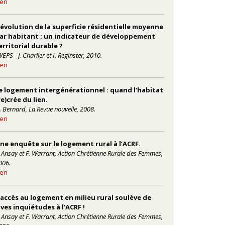
ien
'évolution de la superficie résidentielle moyenne
ar habitant : un indicateur de développement
erritorial durable ?
EPS - J. Charlier et I. Reginster, 2010.
ien
e logement intergénérationnel : quand l’habitat
re)crée du lien.
. Bernard, La Revue nouvelle, 2008.
ien
ne enquête sur le logement rural à l’ACRF.
. Ansay et F. Warrant, Action Chrétienne Rurale des Femmes,
006.
ien
’accès au logement en milieu rural soulève de
ives inquiétudes à l’ACRF !
. Ansay et F. Warrant, Action Chrétienne Rurale des Femmes,