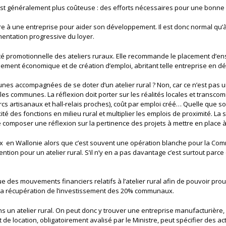
est généralement plus coûteuse : des efforts nécessaires pour une bonne 
visoire à une entreprise pour aider son développement. Il est donc normal qu
mentation progressive du loyer.
ité promotionnelle des ateliers ruraux. Elle recommande le placement d’enseig
ment économique et de création d’emploi, abritant telle entreprise en
accompagnées de se doter d’un atelier rural ? Non, car ce n’est pas une
es les communes. La réflexion doit porter sur les réalités locales et tra
s artisanaux et hall-relais proches), coût par emploi créé… Quelle que so
 des fonctions en milieu rural et multiplier les emplois de proximité. La so
de composer une réflexion sur la pertinence des projets à mettre en place à 
ux en Wallonie alors que c’est souvent une opération blanche pour la Com
ntion pour un atelier rural. S’il n’y en a pas davantage c’est surtout pa
e des mouvements financiers relatifs à l’atelier rural afin de pouvoir pro
la récupération de l’investissement des 20% communaux.
dans un atelier rural. On peut donc y trouver une entreprise manufacturièr
e location, obligatoirement avalisé par le Ministre, peut spécifier des act