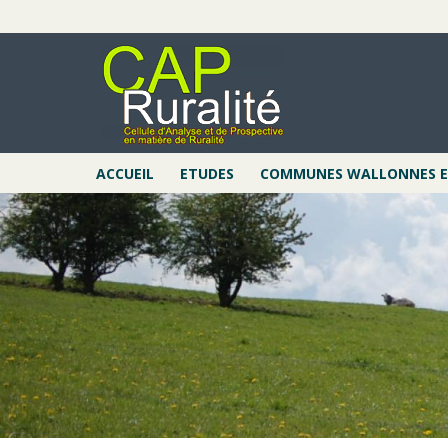
Aller
au
contenu
principal
ACCUEIL
ETUDES
COMMUNES WALLONNES EN