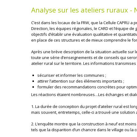
Analyse sur les ateliers ruraux 
C’est dans les locaux de la FRW, que la Cellule CAPRU a p
Direction, les équipes régionales, le CARD et l’équipe de
objectifs d’établir une évaluation qualitative et quantita
en place de ces structures et de mieux comprendre le f
Après une brève description de la situation actuelle sur 
toute une série d’enseignements et de conseils qui sero
atelier rural sur le territoire. Les informations transmises 
sécuriser et informer les communes ;
attirer l’attention sur des éléments importants ;
formuler des recommandations concrètes pour optimis
Les réactions étaient nombreuses…Les échanges et dial
1. La durée de conception du projet d’atelier rural est lon
mais souvent, entretemps, celle-ci a trouvé une solution ail
2. L’enquête montre que la construction à neuf est moins
tels que la disparition d’un chancre dans le village ou l