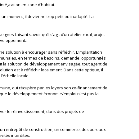
intégration en zone d’habitat.
’à un moment, il devienne trop petit ou inadapté. La
nes faisant savoir qu’il s’agit d’un atelier rural, projet
 développement…
 solution à encourager sans réfléchir. L’implantation
nscommunales, en termes de besoins, demande, opportunités
it la solution de développement envisagée, tout agent de
lution est à réfléchir localement. Dans cette optique, il
l’échelle locale.
mune, qui récupère par les loyers son co-financement de
rce que le développement économie/emploi n’est pas la
uver le réinvestissement, dans des projets de
e, un entrepôt de construction, un commerce, des bureaux
ivités interdites.