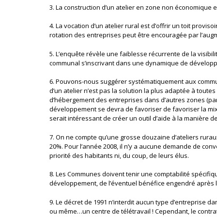
3. La construction d’un atelier en zone non économique 
4. La vocation d’un atelier rural est d’offrir un toit pro
rotation des entreprises peut être encouragée par l’aug
5. L’enquête révèle une faiblesse récurrente de la visibil
communal s’inscrivant dans une dynamique de développe
6. Pouvons-nous suggérer systématiquement aux communes 
d’un atelier n’est pas la solution la plus adaptée à tout
d’hébergement des entreprises dans d’autres zones (parc
développement se devra de favoriser de favoriser la mixité
serait intéressant de créer un outil d’aide à la manière 
7. On ne compte qu’une grosse douzaine d’ateliers rura
20%. Pour l’année 2008, il n’y a aucune demande de conve
priorité des habitants ni, du coup, de leurs élus.
8. Les Communes doivent tenir une comptabilité spécifiqu
développement, de l’éventuel bénéfice engendré après 
9. Le décret de 1991 n’interdit aucun type d’entreprise 
ou même…un centre de télétravail ! Cependant, le contrat d