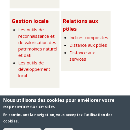
Gestion locale
Relations aux
pôles
Les outils de
reconnaissance et
Indices composites
de valorisation des
Distance aux pôles
patrimoines naturel
Distance aux
et bâti
services
Les outils de
développement
local
Nous utilisons des cookies pour améliorer votre
expérience sur ce site.
© 2016 CAP Ruralité -
Mentions légales
En continuant la navigation, vous acceptez l'utilisation des
cookies.
Echanges et dialogues
Partenaires
Publications