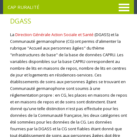
Aller
CAP RURALITÉ
au
contenu
DGASS
principal
La
Direction Générale Action Sociale et Santé
(DGASS) et la
Communauté germanophone (CG) ont permis d'alimenter la
rubrique "Accueil aux personnes âgées" du thème
"infrastructures de base" de la base de données CAPRU. Les
variables disponibles sur la base CAPRU correspondent au
nombre de lits en maisons de repos, nombre de lits en centres
de jour et logements en résidences-services. Ces
établissements de soins aux personnes âgées se trouvant en
Communauté germanophone sont soumis à une
réglementation propre : en CG, les places en maisons de repos
et en maisons de repos et de soins sont distinctent. Etant
donné qu'une telle distinction n'est pas effectuée pour les
données de la Communauté française, les deux catégories ont
été sommées pour les données de la CG.
Les données
fournies par la DGASS et la CG sont fiables étant donné que
tout établissement de soins aux personnes âgées doit être